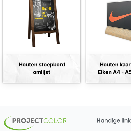
Houten stoepbord
Houten kaar
omlijst
Eiken A4 - A
Handige link
L
F