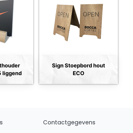
thouder
Sign Stoepbord hout
5 liggend
ECO
s
Contactgegevens
Y