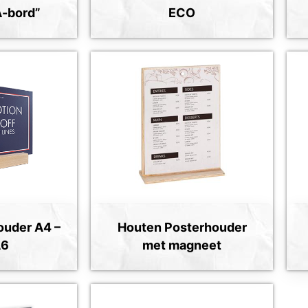
A-bord”
ECO
ouder A4 –
Houten Posterhouder
A6
met magneet