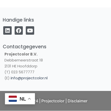
Handige links
L
F
Y
i
a
o
n
c
u
k
e
t
e
b
u
Contactgegevens
d
o
b
Projectcolor B.V.
i
o
e
Debbemeerstraat 18
n
k
2131 HE Hoofddorp
(T) 023 5677777
(E)
info@projectcolor.nl
NL
© 2024 | Projectcolor |
Disclaimer