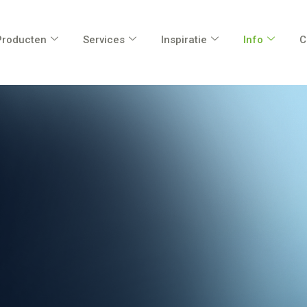
Producten
Services
Inspiratie
Info
C