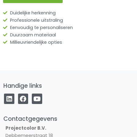
Duidelijke herkenning
Professionele uitstraling
Eenvoudig te personaliseren
Duurzaam materiaal
Millieuvriendelijke opties
Handige links
L
F
Y
i
a
o
n
c
u
k
e
t
e
b
u
Contactgegevens
d
o
b
Projectcolor B.V.
i
o
e
Debbemeerstraat 18