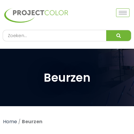
Ga
naar
de
inhoud
Zoeken
Beurzen
Home
/
Beurzen