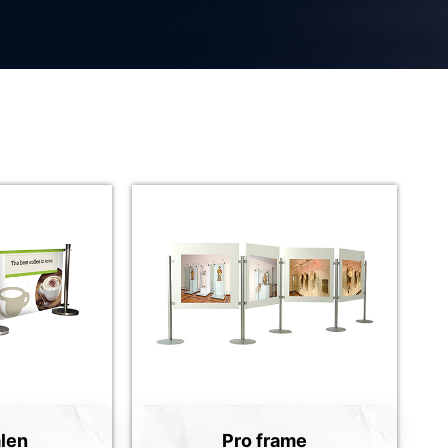
len
Pro frame