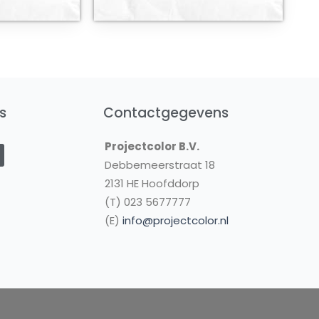
s
Contactgegevens
Y
Projectcolor B.V.
o
u
Debbemeerstraat 18
2131 HE Hoofddorp
u
(T) 023 5677777
b
(E)
info@projectcolor.nl
e