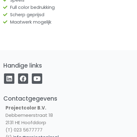
Speels
Full color bedrukking
Scherp geprijsd
Maatwerk mogelijk
Handige links
L
F
Y
i
a
o
n
c
u
k
e
t
e
b
u
Contactgegevens
d
o
b
Projectcolor B.V.
i
o
e
Debbemeerstraat 18
n
k
2131 HE Hoofddorp
(T) 023 5677777