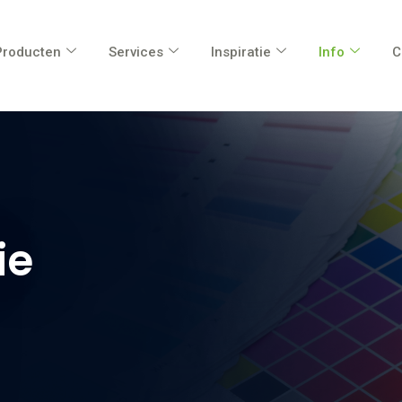
Producten
Services
Inspiratie
Info
C
ie