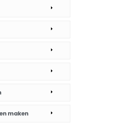
n
aten maken