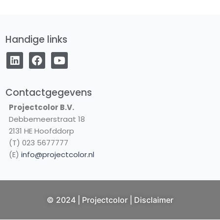
Handige links
L
F
Y
i
a
o
n
c
u
k
e
t
e
b
u
Contactgegevens
d
o
b
Projectcolor B.V.
i
o
e
Debbemeerstraat 18
n
k
2131 HE Hoofddorp
(T) 023 5677777
(E)
info@projectcolor.nl
© 2024 | Projectcolor |
Disclaimer