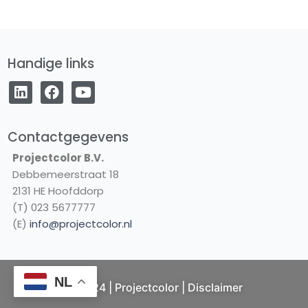
Handige links
L
F
Y
i
a
o
n
c
u
k
e
t
e
b
u
Contactgegevens
d
o
b
Projectcolor B.V.
i
o
e
Debbemeerstraat 18
n
k
2131 HE Hoofddorp
(T) 023 5677777
(E)
info@projectcolor.nl
NL
© 2024 | Projectcolor |
Disclaimer