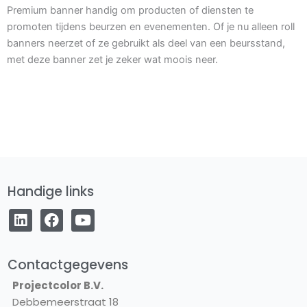
Premium banner handig om producten of diensten te
promoten tijdens beurzen en evenementen. Of je nu alleen roll
banners neerzet of ze gebruikt als deel van een beursstand,
met deze banner zet je zeker wat moois neer.
Handige links
L
F
Y
i
a
o
n
c
u
k
e
t
e
b
u
Contactgegevens
d
o
b
Projectcolor B.V.
i
o
e
Debbemeerstraat 18