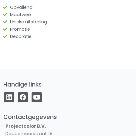
Opvallend
Maatwerk
Unieke uitstraling
Promotie
Decoratie
Handige links
L
F
Y
i
a
o
n
c
u
k
e
t
e
b
u
Contactgegevens
d
o
b
Projectcolor B.V.
i
o
e
Debbemeerstraat 18
n
k