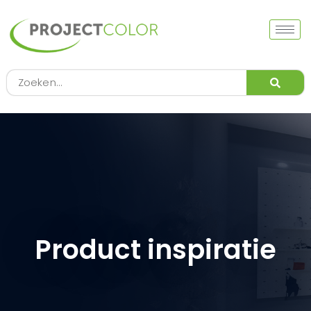
Ga
naar
de
inhoud
Zoeken
Product inspiratie