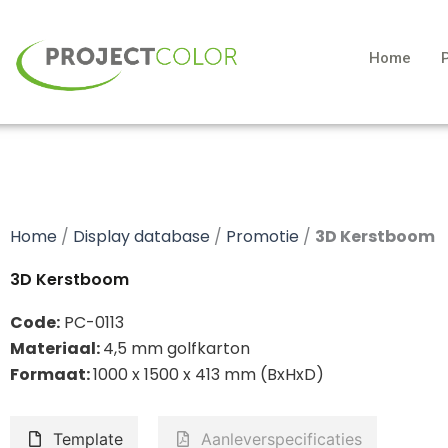
Ga
naar
Home
de
inhoud
Home
/
Display database
/
Promotie
/
3D Kerstboom
3D Kerstboom
Code:
PC-0113
Materiaal:
4,5 mm golfkarton
Formaat:
1000 x 1500 x 413 mm (BxHxD)
Template
Aanleverspecificaties