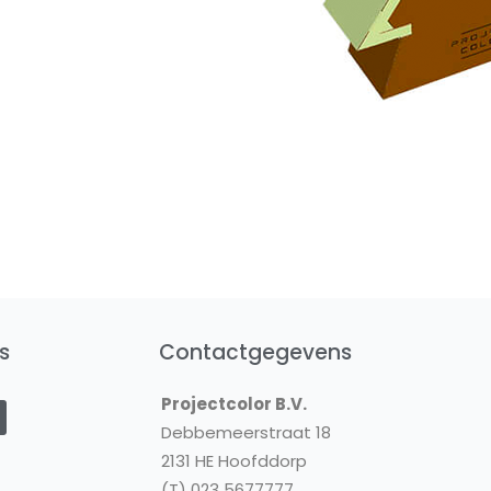
s
Contactgegevens
Y
Projectcolor B.V.
o
u
Debbemeerstraat 18
2131 HE Hoofddorp
u
(T) 023 5677777