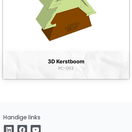
3D Kerstboom
PC-0113
Handige links
L
F
Y
i
a
o