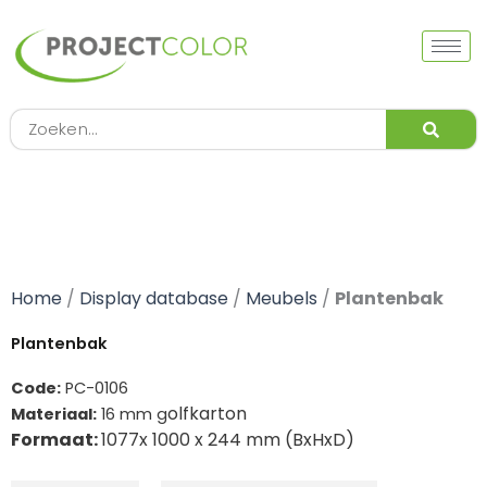
Ga
naar
de
inhoud
Zoeken
Home
/
Display database
/
Meubels
/
Plantenbak
Plantenbak
Code:
PC-0106
olfkarton
Materiaal:
16 mm g
Formaat:
1077x 1000 x 244 mm (BxHxD)