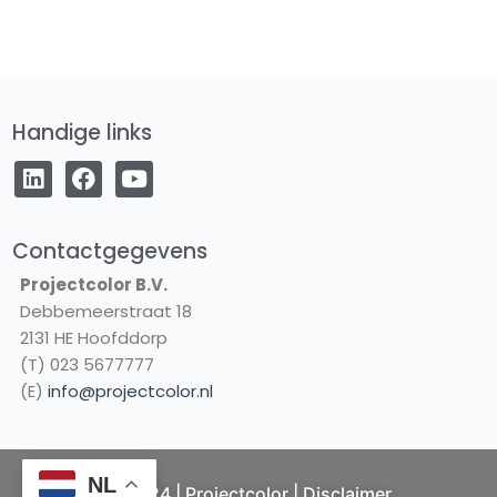
Handige links
L
F
Y
i
a
o
n
c
u
k
e
t
e
b
u
Contactgegevens
d
o
b
Projectcolor B.V.
i
o
e
Debbemeerstraat 18
n
k
2131 HE Hoofddorp
(T) 023 5677777
(E)
info@projectcolor.nl
NL
© 2024 | Projectcolor |
Disclaimer