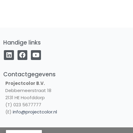
Handige links
L
F
Y
i
a
o
n
c
u
k
e
t
e
b
u
Contactgegevens
d
o
b
Projectcolor B.V.
i
o
e
Debbemeerstraat 18
n
k
2131 HE Hoofddorp
(T) 023 5677777
(E)
info@projectcolor.nl