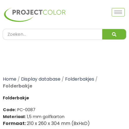
Ga
naar
de
inhoud
Zoeken
Home
/
Display database
/
Folderbakjes
/
Folderbakje
Folderbakje
Code:
PC-0087
Materiaal:
1,5 mm golfkarton
Formaat:
210 x 260 x 304 mm (BxHxD)