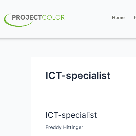
Ga
naar
Home
de
inhoud
ICT-specialist
ICT-specialist
ICT-
specialist
Freddy Hittinger