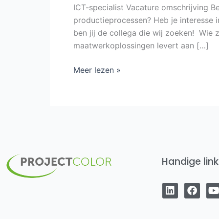
ICT-specialist Vacature omschrijving Be
productieprocessen? Heb je interesse i
ben jij de collega die wij zoeken! Wie
maatwerkoplossingen levert aan […]
Meer lezen »
Handige link
L
F
i
a
n
c
k
e
t
e
b