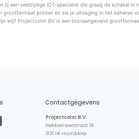
n jij een veelzijdige ICT-specialist die graag de schakel is
n grootformaat printen en zie je uitdaging in het beheren 
 zijn wij? Projectcolor BV is een toonaangevend grootforma
s
Contactgegevens
Y
Projectcolor B.V.
o
u
Debbemeerstraat 18
2131 HE Hoofddorp
u