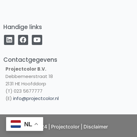
Handige links
L
F
Y
i
a
o
n
c
u
k
e
t
e
b
u
Contactgegevens
d
o
b
Projectcolor B.V.
i
o
e
Debbemeerstraat 18
n
k
2131 HE Hoofddorp
(T) 023 5677777
(E)
info@projectcolor.nl
NL
© 2024 | Projectcolor |
Disclaimer