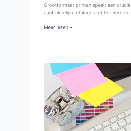
Grootformaat printen speelt een crucial
aantrekkelijke etalages tot het verbete
Meer lezen »
De
10
meest
gestelde
DTP-
vragen