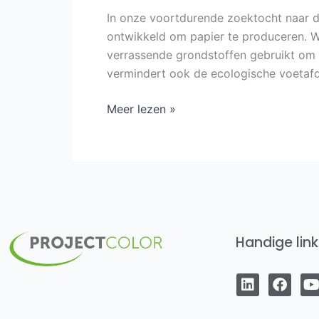
In onze voortdurende zoektocht naar d
ontwikkeld om papier te produceren. Wa
verrassende grondstoffen gebruikt om p
vermindert ook de ecologische voetaf
Meer lezen »
Handige link
L
F
i
a
n
c
k
e
t