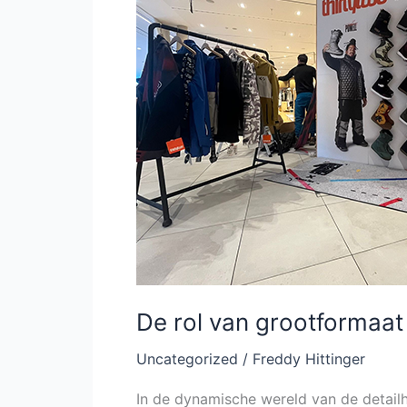
grootformaat
printen
in
de
detailhandel
De rol van grootformaat 
Uncategorized
/
Freddy Hittinger
In de dynamische wereld van de detailha