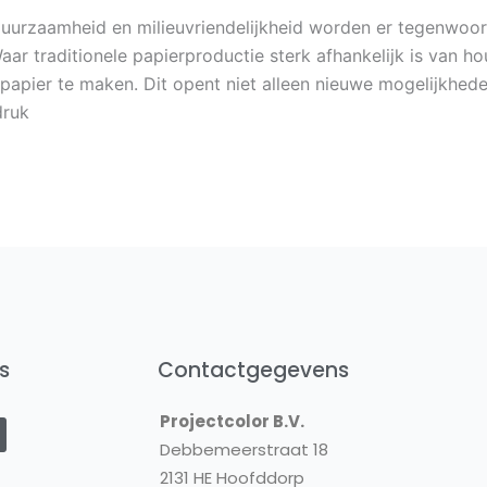
uurzaamheid en milieuvriendelijkheid worden er tegenwoor
ar traditionele papierproductie sterk afhankelijk is van h
apier te maken. Dit opent niet alleen nieuwe mogelijkhede
druk
s
Contactgegevens
Y
Projectcolor B.V.
o
u
Debbemeerstraat 18
2131 HE Hoofddorp