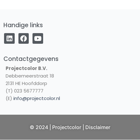
Handige links
L
F
Y
i
a
o
n
c
u
k
e
t
e
b
u
Contactgegevens
d
o
b
Projectcolor B.V.
i
o
e
Debbemeerstraat 18
n
k
2131 HE Hoofddorp
(T) 023 5677777
(E)
info@projectcolor.nl
NL
© 2024 | Projectcolor |
Disclaimer