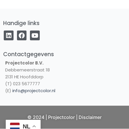
Handige links
L
F
Y
i
a
o
n
c
u
k
e
t
e
b
u
Contactgegevens
d
o
b
Projectcolor B.V.
i
o
e
Debbemeerstraat 18
n
k
2131 HE Hoofddorp
(T) 023 5677777
(E)
info@projectcolor.nl
© 2024 | Projectcolor |
Disclaimer
NL