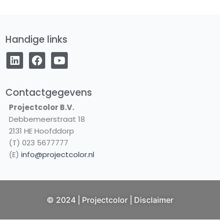
Handige links
L
F
Y
i
a
o
n
c
u
k
e
t
e
b
u
Contactgegevens
d
o
b
Projectcolor B.V.
i
o
e
Debbemeerstraat 18
n
k
2131 HE Hoofddorp
(T) 023 5677777
(E)
info@projectcolor.nl
NL
© 2024 | Projectcolor |
Disclaimer