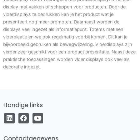
display met vakken of schappen voor producten. Door de
vloerdisplays te bedrukken kan je het product wat je
presenteert nog meer promoten. Daarnaast worden de
displays veel ingezet als informatiepunt. Totems met een
vloerplaat zien we ook regelmatig voorbij komen. Dit kan je
bijvoorbeeld gebruiken als bewegwijzering. Vloerdisplays zijn
verder zeer geschikt voor een product presentatie. Naast deze
praktische toepassingen worden vloer displays ook veel als
decoratie ingezet.
Handige links
L
F
Y
i
a
o
n
c
u
k
e
t
e
b
u
Contactgegevens