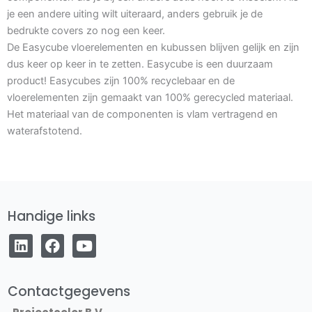
je een andere uiting wilt uiteraard, anders gebruik je de
bedrukte covers zo nog een keer.
De Easycube vloerelementen en kubussen blijven gelijk en zijn
dus keer op keer in te zetten. Easycube is een duurzaam
product! Easycubes zijn 100% recyclebaar en de
vloerelementen zijn gemaakt van 100% gerecycled materiaal.
Het materiaal van de componenten is vlam vertragend en
waterafstotend.
Handige links
L
F
Y
i
a
o
n
c
u
k
e
t
e
b
u
Contactgegevens
d
o
b