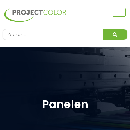
Ga
naar
de
inhoud
Zoeken
Panelen