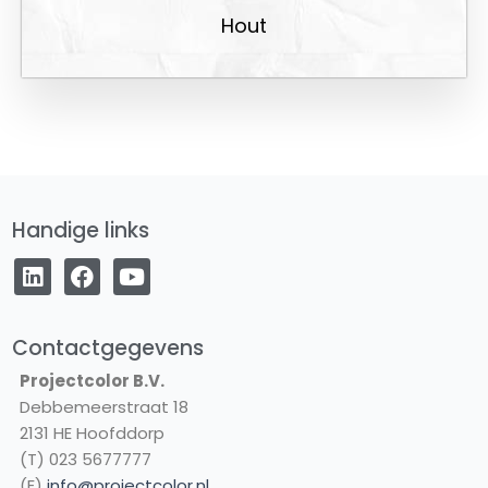
Hout
Handige links
L
F
Y
i
a
o
n
c
u
k
e
t
e
b
u
Contactgegevens
d
o
b
Projectcolor B.V.
i
o
e
Debbemeerstraat 18
n
k
2131 HE Hoofddorp
(T) 023 5677777
(E)
info@projectcolor.nl