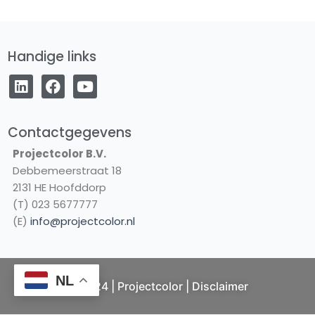
Handige links
L
F
Y
i
a
o
n
c
u
k
e
t
e
b
u
Contactgegevens
d
o
b
Projectcolor B.V.
i
o
e
Debbemeerstraat 18
n
k
2131 HE Hoofddorp
(T) 023 5677777
(E)
info@projectcolor.nl
NL
© 2024 | Projectcolor |
Disclaimer