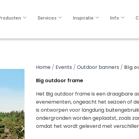
Producten
Services
Inspiratie
Info
C
Home
/
Events
/
Outdoor banners
/
Big o
Big outdoor frame
Het Big outdoor frame is een draagbare 
evenementen, ongeacht het seizoen of d
is ontworpen voor langdurig buitengebruik
ondergronden worden geplaatst, zoals zand
omdat het wordt geleverd met verschille