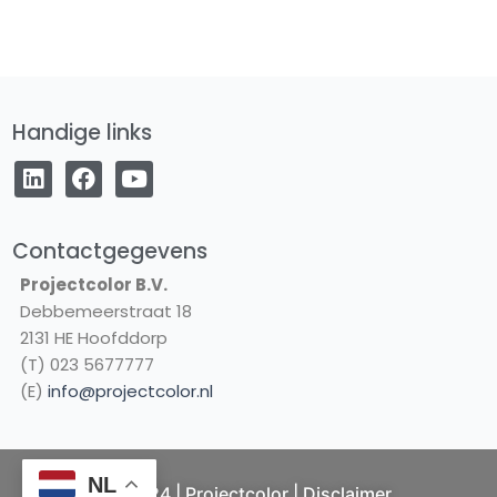
Handige links
L
F
Y
i
a
o
n
c
u
k
e
t
e
b
u
Contactgegevens
d
o
b
Projectcolor B.V.
i
o
e
Debbemeerstraat 18
n
k
2131 HE Hoofddorp
(T) 023 5677777
(E)
info@projectcolor.nl
NL
© 2024 | Projectcolor |
Disclaimer