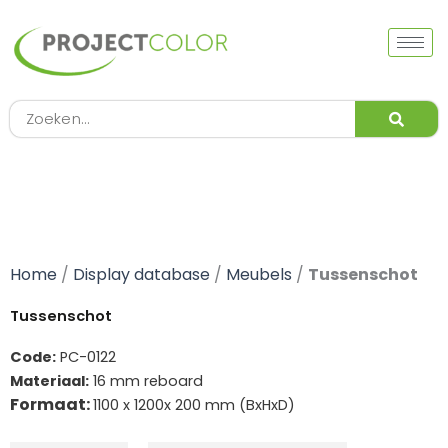
Ga
naar
de
inhoud
Zoeken
Home
/
Display database
/
Meubels
/
Tussenschot
Tussenschot
Code:
PC-0122
Materiaal:
16 mm reboard
Formaat:
1100 x 1200x 200 mm (BxHxD)