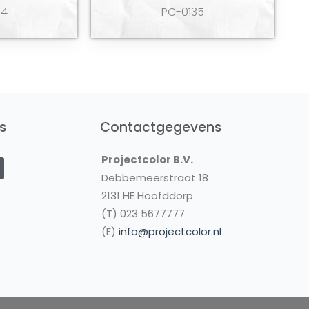
34
PC-0135
s
Contactgegevens
Y
Projectcolor B.V.
o
u
Debbemeerstraat 18
2131 HE Hoofddorp
u
(T) 023 5677777
b
(E)
info@projectcolor.nl
e