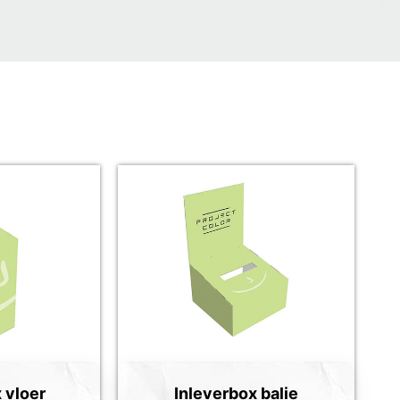
 vloer
Inleverbox balie