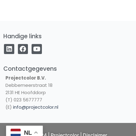
Handige links
L
F
Y
i
a
o
n
c
u
k
e
t
e
b
u
Contactgegevens
d
o
b
Projectcolor B.V.
i
o
e
Debbemeerstraat 18
n
k
2131 HE Hoofddorp
(T) 023 5677777
(E)
info@projectcolor.nl
NL
© 2024 | Projectcolor |
Disclaimer