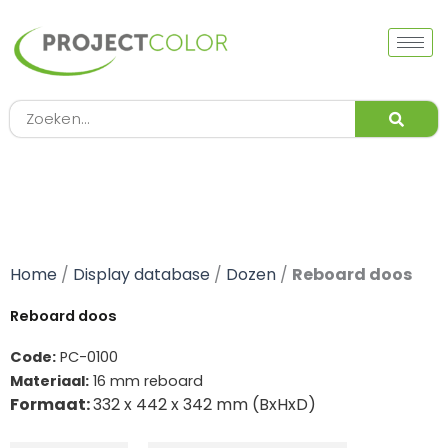
Ga
naar
de
inhoud
Zoeken
Home
/
Display database
/
Dozen
/
Reboard doos
Reboard doos
Code:
PC-0100
Materiaal:
16 mm reboard
Formaat:
332 x 442 x 342 mm (BxHxD)