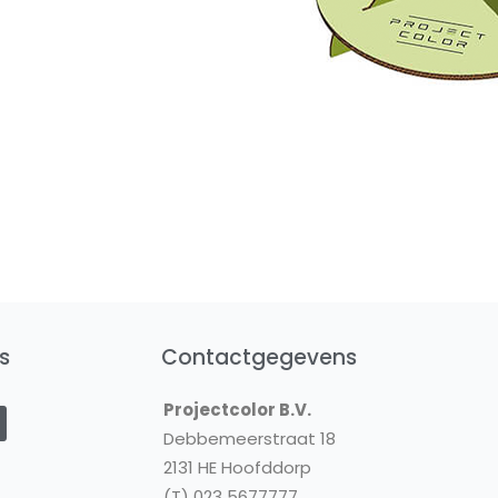
s
Contactgegevens
Y
Projectcolor B.V.
o
u
Debbemeerstraat 18
2131 HE Hoofddorp
u
(T) 023 5677777