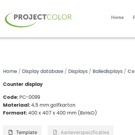
Ga
naar
Home
de
inhoud
Home
/
Display database
/
Displays
/
Baliedisplays
/
Co
Counter display
Code:
PC-0099
Materiaal:
4
,5 mm golfkarton
Formaat:
400 x 407 x 400 mm (BxHxD)
Template
Aanleverspecificaties