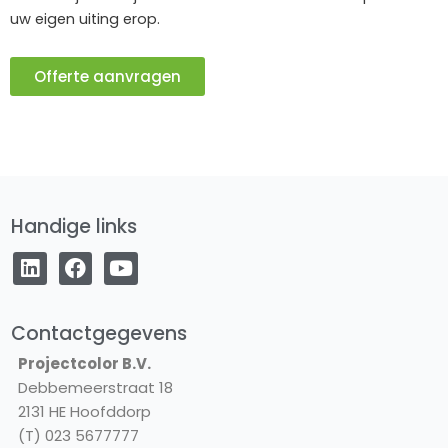
uw eigen uiting erop.
Offerte aanvragen
Handige links
L
F
Y
i
a
o
n
c
u
k
e
t
e
b
u
Contactgegevens
d
o
b
Projectcolor B.V.
i
o
e
Debbemeerstraat 18
n
k
2131 HE Hoofddorp
(T) 023 5677777