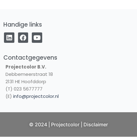
Handige links
L
F
Y
i
a
o
n
c
u
k
e
t
e
b
u
Contactgegevens
d
o
b
Projectcolor B.V.
i
o
e
Debbemeerstraat 18
n
k
2131 HE Hoofddorp
(T) 023 5677777
(E)
info@projectcolor.nl
NL
© 2024 | Projectcolor |
Disclaimer