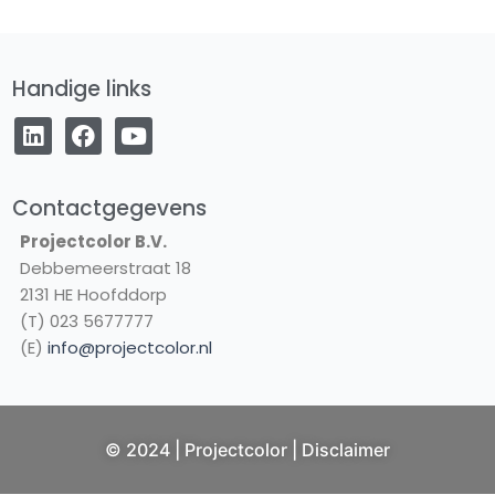
Handige links
L
F
Y
i
a
o
n
c
u
k
e
t
e
b
u
Contactgegevens
d
o
b
Projectcolor B.V.
i
o
e
Debbemeerstraat 18
n
k
2131 HE Hoofddorp
(T) 023 5677777
(E)
info@projectcolor.nl
NL
© 2024 | Projectcolor |
Disclaimer