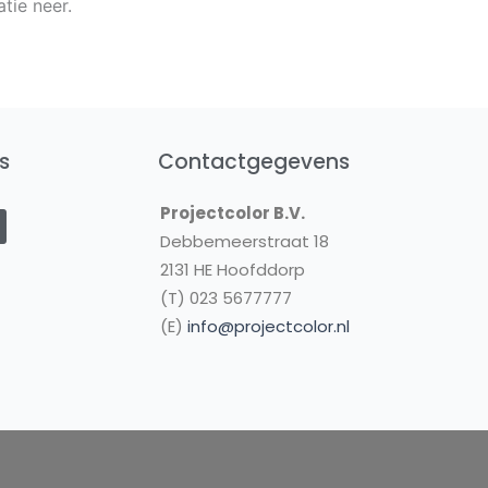
atie neer.
s
Contactgegevens
Y
Projectcolor B.V.
o
u
Debbemeerstraat 18
2131 HE Hoofddorp
u
(T) 023 5677777
b
(E)
info@projectcolor.nl
e