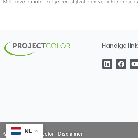
Met deze counter zet je een stijlvolle en verlichte present
Handige link
L
F
i
a
n
c
k
e
t
e
b
d
o
i
o
n
k
NL
© 2024 | Projectcolor |
Disclaimer