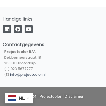
Handige links
L
F
Y
i
a
o
n
c
u
k
e
t
e
b
u
Contactgegevens
d
o
b
Projectcolor B.V.
i
o
e
Debbemeerstraat 18
n
k
2131 HE Hoofddorp
(T) 023 5677777
(E)
info@projectcolor.nl
© 2024 | Projectcolor |
Disclaimer
NL