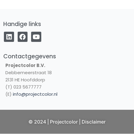
Handige links
L
F
Y
i
a
o
n
c
u
k
e
t
e
b
u
Contactgegevens
d
o
b
Projectcolor B.V.
i
o
e
Debbemeerstraat 18
n
k
2131 HE Hoofddorp
(T) 023 5677777
(E)
info@projectcolor.nl
NL
© 2024 | Projectcolor |
Disclaimer